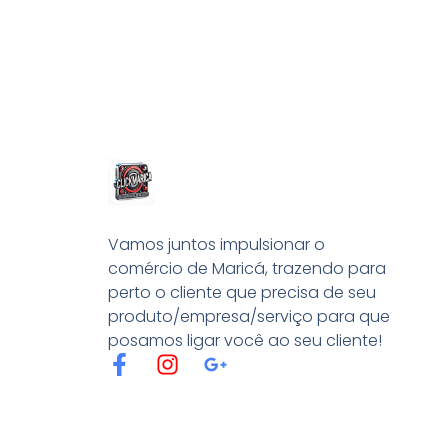
Vamos juntos impulsionar o
comércio de Maricá, trazendo para
perto o cliente que precisa de seu
produto/empresa/serviço para que
posamos ligar você ao seu cliente!
F
I
G
a
n
o
c
s
o
e
t
g