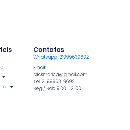
teis
Contatos
Whatsapp: 21999639692
rd
Email:
clickmarica@gmail.com
Tel: 21 99963-9692
nta
Seg / Sab 9:00 - 21:00