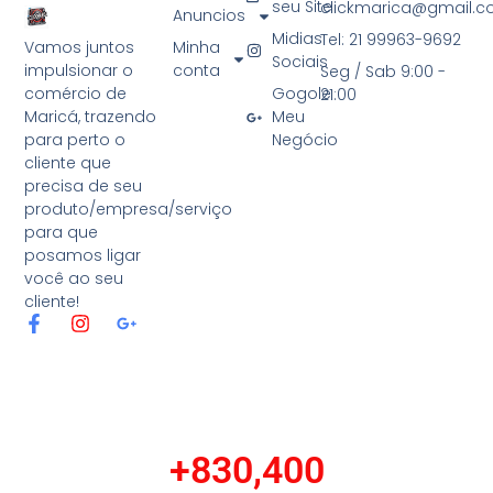
seu Site
clickmarica@gmail.
Anuncios
Midias
Tel: 21 99963-9692
Minha
Vamos juntos
Sociais
conta
impulsionar o
Seg / Sab 9:00 -
Gogole
comércio de
21:00
Meu
Maricá, trazendo
Negócio
para perto o
cliente que
precisa de seu
produto/empresa/serviço
para que
posamos ligar
você ao seu
cliente!
F
I
G
a
n
o
c
s
o
e
t
g
b
a
l
o
g
e
o
r
-
+
830,400
k
a
p
-
m
l