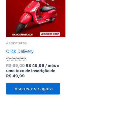
R$ 99,00.
R$ 49,99.
Assinaturas
Click Delivery
Avaliação
R$
99,00
R$
49,99
/ mês e
0
uma taxa de inscrição de
de
R$
49,99
5
Inscreva-se agora