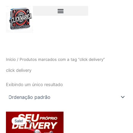
Ir
para
o
conteúdo
Início
/ Produtos marcados com a tag “click delivery”
click delivery
Exibindo um único resultado
O
O
preço
preço
Sale!
original
atual
era:
é: