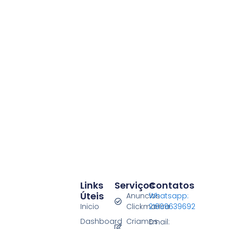
Links
Serviços
Contatos
Úteis
Anuncios
Whatsapp:
Inicio
Clickmarica
21999639692
Dashboard
Criamos
Email: