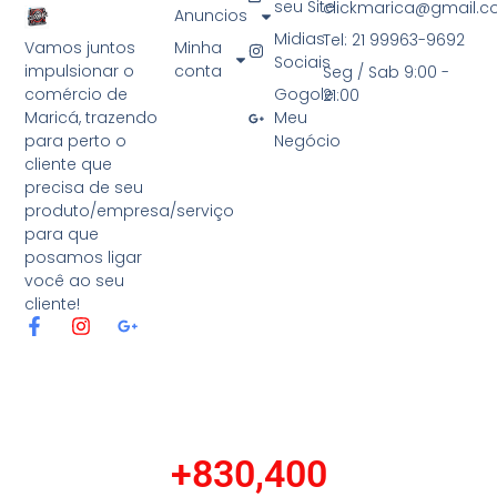
seu Site
clickmarica@gmail.
Anuncios
Midias
Tel: 21 99963-9692
Minha
Vamos juntos
Sociais
conta
impulsionar o
Seg / Sab 9:00 -
Gogole
comércio de
21:00
Meu
Maricá, trazendo
Negócio
para perto o
cliente que
precisa de seu
produto/empresa/serviço
para que
posamos ligar
você ao seu
cliente!
F
I
G
a
n
o
c
s
o
e
t
g
b
a
l
o
g
e
o
r
-
+
830,400
k
a
p
-
m
l