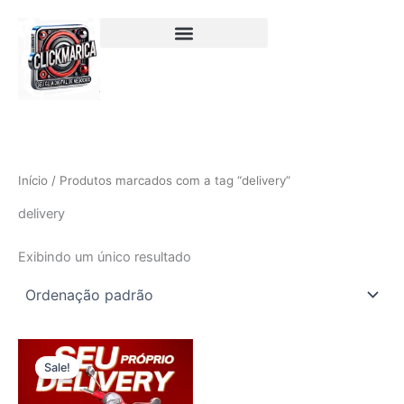
Ir
para
o
conteúdo
Início
/ Produtos marcados com a tag “delivery”
delivery
Exibindo um único resultado
O
O
preço
preço
Sale!
original
atual
era:
é: