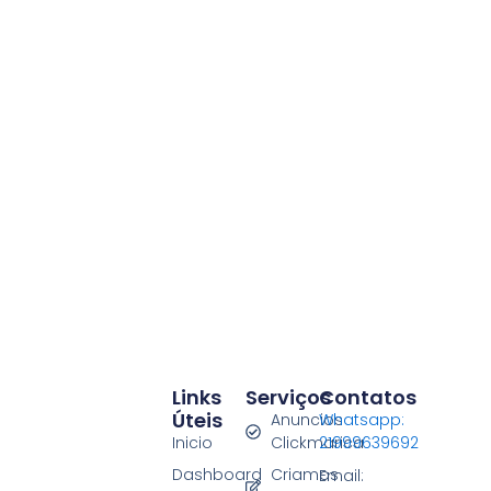
Links
Serviços
Contatos
Úteis
Anuncios
Whatsapp:
Inicio
Clickmarica
21999639692
Dashboard
Criamos
Email: