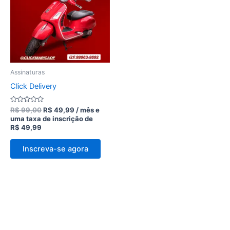
R$ 99,00.
R$ 49,99.
Assinaturas
Click Delivery
Avaliação
R$
99,00
R$
49,99
/ mês e
0
uma taxa de inscrição de
de
R$
49,99
5
Inscreva-se agora