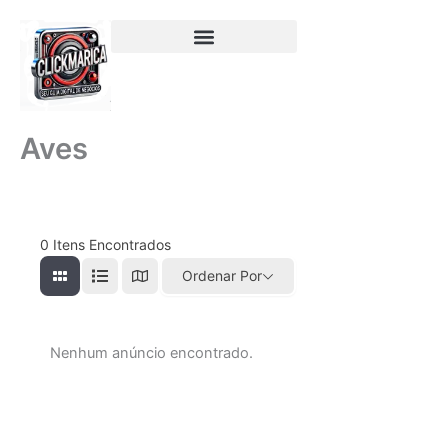
Ir
para
o
conteúdo
Aves
0
Itens Encontrados
Ordenar Por
Nenhum anúncio encontrado.