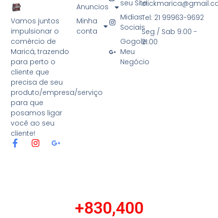
seu Site
clickmarica@gmail.
Anuncios
Midias
Tel: 21 99963-9692
Minha
Vamos juntos
Sociais
conta
impulsionar o
Seg / Sab 9:00 -
Gogole
comércio de
21:00
Meu
Maricá, trazendo
Negócio
para perto o
cliente que
precisa de seu
produto/empresa/serviço
para que
posamos ligar
você ao seu
cliente!
F
I
G
a
n
o
c
s
o
e
t
g
b
a
l
o
g
e
o
r
-
+
830,400
k
a
p
-
m
l