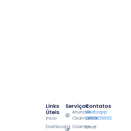
Links
Serviços
Contatos
Úteis
Anuncios
Whatsapp:
Inicio
Clickmarica
21999639692
Dashboard
Criamos
Email: