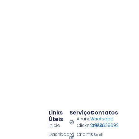
Links
Serviços
Contatos
Úteis
Anuncios
Whatsapp:
Inicio
Clickmarica
21999639692
Dashboard
Criamos
Email: