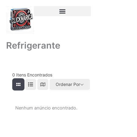
Ir
para
o
conteúdo
Refrigerante
0
Itens Encontrados
Ordenar Por
Nenhum anúncio encontrado.