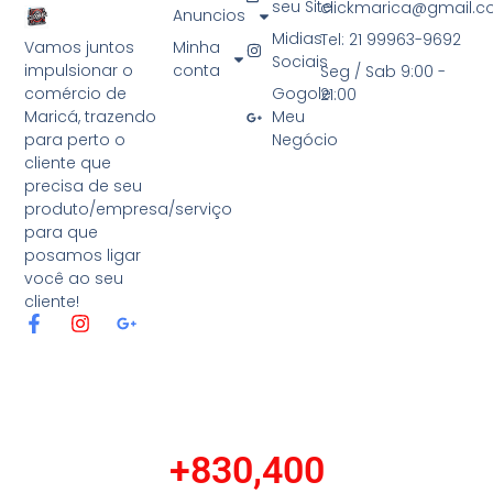
seu Site
clickmarica@gmail.
Anuncios
Midias
Tel: 21 99963-9692
Minha
Vamos juntos
Sociais
conta
impulsionar o
Seg / Sab 9:00 -
Gogole
comércio de
21:00
Meu
Maricá, trazendo
Negócio
para perto o
cliente que
precisa de seu
produto/empresa/serviço
para que
posamos ligar
você ao seu
cliente!
F
I
G
a
n
o
c
s
o
e
t
g
b
a
l
o
g
e
o
r
-
+
830,400
k
a
p
-
m
l