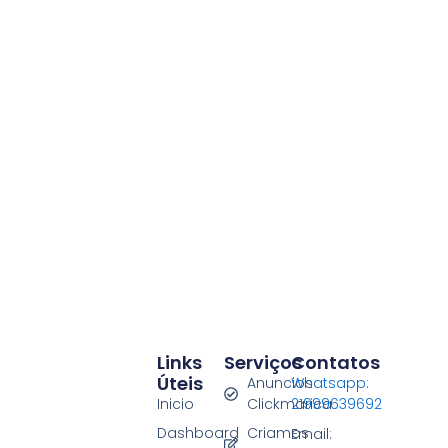
Links
Serviços
Contatos
Úteis
Anuncios
Whatsapp:
Inicio
Clickmarica
21999639692
Dashboard
Criamos
Email: