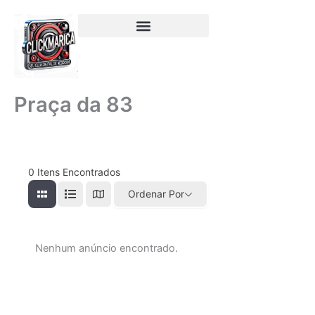
Ir
para
o
conteúdo
Praça da 83
0
Itens Encontrados
Ordenar Por
Nenhum anúncio encontrado.