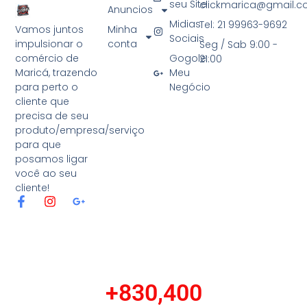
seu Site
clickmarica@gmail.
Anuncios
Midias
Tel: 21 99963-9692
Minha
Vamos juntos
Sociais
conta
impulsionar o
Seg / Sab 9:00 -
Gogole
comércio de
21:00
Meu
Maricá, trazendo
Negócio
para perto o
cliente que
precisa de seu
produto/empresa/serviço
para que
posamos ligar
você ao seu
cliente!
F
I
G
a
n
o
c
s
o
e
t
g
b
a
l
o
g
e
o
r
-
+
830,400
k
a
p
-
m
l