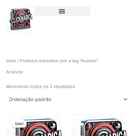
Ir
para
o
conteúdo
Início
/ Produtos marcados com a tag “Anúncio”
Anúncio
Mostrando todos os 2 resultados
O
O
preço
preço
Sale!
original
atual
era:
é: