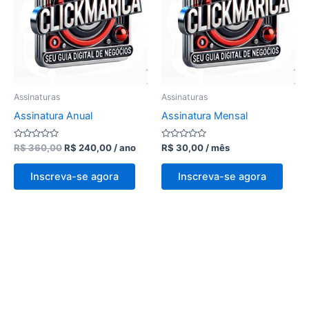
R$ 360,00.
R$ 240,00.
Assinaturas
Assinaturas
Assinatura Anual
Assinatura Mensal
Avaliação
Avaliação
R$
360,00
R$
240,00
/ ano
R$
30,00
/ mês
0
0
de
de
5
5
Inscreva-se agora
Inscreva-se agora