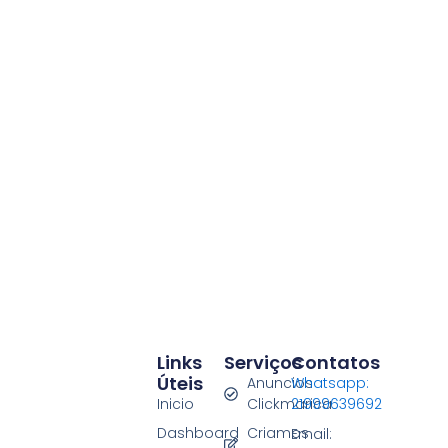
Links
Serviços
Contatos
Úteis
Anuncios
Whatsapp:
Inicio
Clickmarica
21999639692
Dashboard
Criamos
Email: