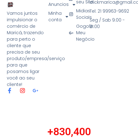
seu Site
clickmarica@gmail.
Anuncios
Midias
Tel: 21 99963-9692
Minha
Vamos juntos
Sociais
conta
impulsionar o
Seg / Sab 9:00 -
Gogole
comércio de
21:00
Meu
Maricá, trazendo
Negócio
para perto o
cliente que
precisa de seu
produto/empresa/serviço
para que
posamos ligar
você ao seu
cliente!
F
I
G
a
n
o
c
s
o
e
t
g
b
a
l
o
g
e
o
r
-
+
830,400
k
a
p
-
m
l