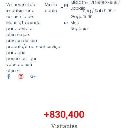
Midias
Tel: 21 99963-9692
Minha
Vamos juntos
Sociais
conta
impulsionar o
Seg / Sab 9:00 -
Gogole
comércio de
21:00
Meu
Maricá, trazendo
Negócio
para perto o
cliente que
precisa de seu
produto/empresa/serviço
para que
posamos ligar
você ao seu
cliente!
F
I
G
a
n
o
c
s
o
e
t
g
b
a
l
o
g
e
o
r
-
+
830,400
k
a
p
-
m
l
f
u
Visitantes
s