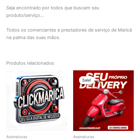
Seja encontrado por todos que buscam seu
produto/serviço…
Todos os comerciantes e prestadores de serviço de Maricá
na palma das suas mãos.
Produtos relacionados
O
O
preço
preço
Sale!
Sale!
original
atual
era:
é:
R$ 99,00.
R$ 49,99.
Assinaturas
Assinaturas