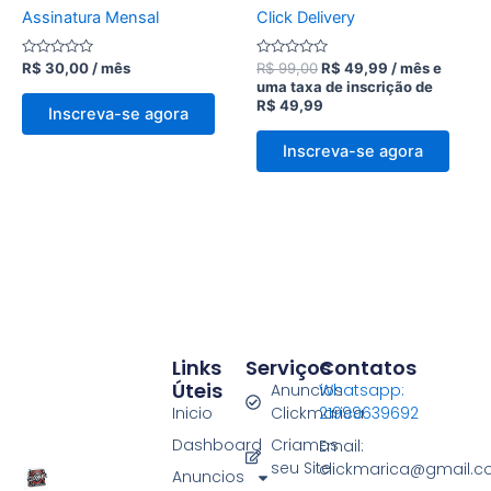
Assinatura Mensal
Click Delivery
Avaliação
Avaliação
R$
30,00
/ mês
R$
99,00
R$
49,99
/ mês e
0
0
uma taxa de inscrição de
de
de
R$
49,99
5
5
Inscreva-se agora
Inscreva-se agora
Links
Serviços
Contatos
Úteis
Anuncios
Whatsapp:
Inicio
Clickmarica
21999639692
Dashboard
Criamos
Email:
seu Site
clickmarica@gmail.
Anuncios